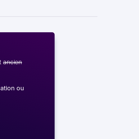
et
ancien
éation ou