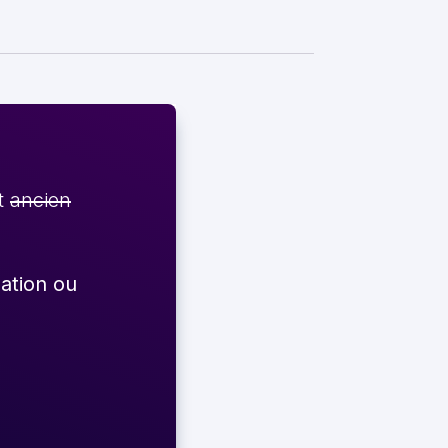
et
ancien
éation ou