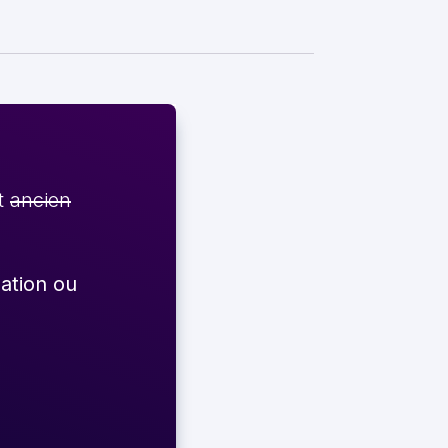
et
ancien
éation ou