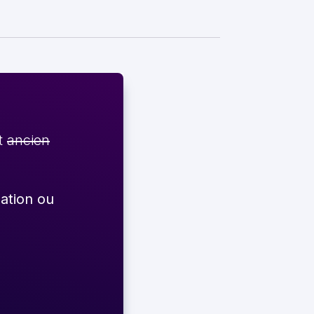
et
ancien
éation ou