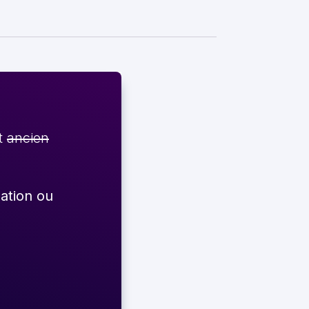
et
ancien
éation ou