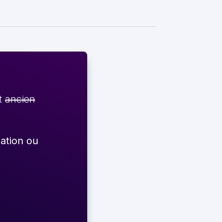
et
ancien
éation ou