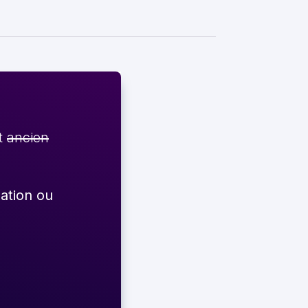
et
ancien
éation ou