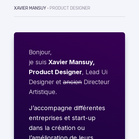
XAVIER MANSUY
• PRODUCT DESIGNER
Bonjour,
je suis
Xavier Mansuy,
Product Designer
, Lead Ui
Designer et
ancien
Directeur
Artistique.
J’accompagne différentes
entreprises et start-up
dans la création ou
l’amélioration de leurs