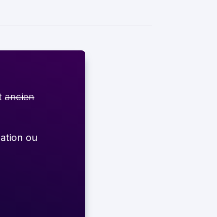
et
ancien
éation ou