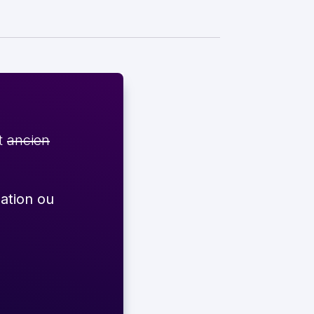
et
ancien
éation ou