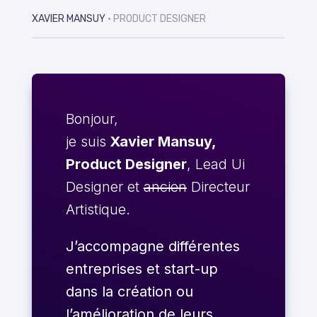
XAVIER MANSUY
• PRODUCT DESIGNER
Bonjour,
je suis
Xavier Mansuy,
Product Designer
, Lead Ui
Designer et
ancien
Directeur
Artistique.
J’accompagne différentes
entreprises et start-up
dans la création ou
l’amélioration de leurs