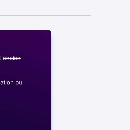
et
ancien
éation ou