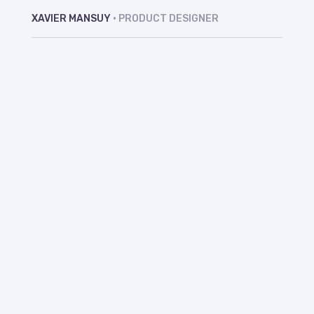
XAVIER MANSUY
• PRODUCT DESIGNER
Bonjour,
je suis
Xavier Mansuy,
Product Designer
, Lead Ui
Designer et
ancien
Directeur
Artistique.
J’accompagne différentes
entreprises et start-up dans
la création ou l’amélioration
de leurs produits,