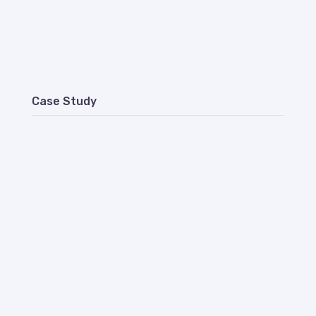
Case Study
2021 – 2022
Site hygena
2021
Plateforme Géofoncier