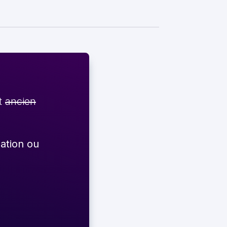
et
ancien
éation ou