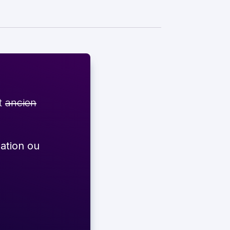
et
ancien
éation ou