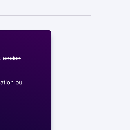
et
ancien
éation ou