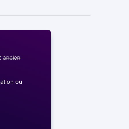
et
ancien
éation ou