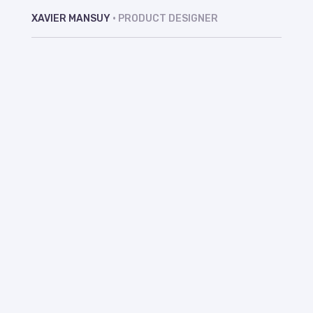
XAVIER MANSUY
• PRODUCT DESIGNER
Bonjour,
je suis
Xavier Mansuy,
Product Designer
, Lead Ui
Designer et
ancien
Directeur
Artistique.
J’accompagne différentes
entreprises et start-up dans
la création ou l’amélioration
de leurs produits,