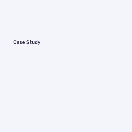
Case Study
2021 – 2022
Site hygena
2021
Plateforme Géofoncier